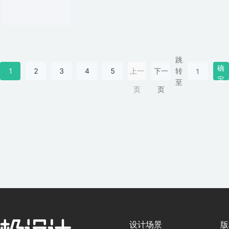
跳
确
1
2
3
4
5
上一
下一
转
定
至
页
页
设计场景
版